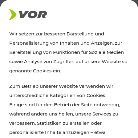
AKTUELLES
Wir setzen zur besseren Darstellung und
Personalisierung von Inhalten und Anzeigen, zur
Ausflugstipps
Bereitstellung von Funktionen für Soziale Medien
sowie Analyse von Zugriffen auf unsere Website so
Wien, Niederösterreich und das Burgenland
genannte Cookies ein.
entdecken: Egal ob Familienabenteuer,
Zum Betrieb unserer Website verwenden wir
Wanderungen, Kultur und Gastronomie,
unterschiedliche Kategorien von Cookies.
Radtouren oder purer Naturgenuss – viele
Einige sind für den Betrieb der Seite notwendig,
Attraktionen sind mit den Ticket- und Fahrplan-
während andere uns helfen, unsere Services zu
Angeboten des VOR gut und schnell erreichbar.
verbessern, Statistiken zu erstellen oder
personalisierte Inhalte anzuzeigen – etwa
ROUTE PLANEN