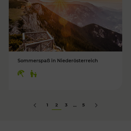
Sommerspaß in Niederösterreich
Kategorien: Erholung, Für Kinder
1
2
3
5
...
Zurück
Nächstes