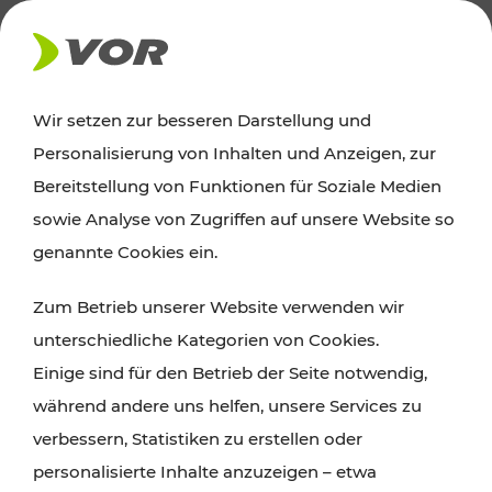
AKTUELLES
Wir setzen zur besseren Darstellung und
Personalisierung von Inhalten und Anzeigen, zur
Ausflugstipps
Bereitstellung von Funktionen für Soziale Medien
sowie Analyse von Zugriffen auf unsere Website so
Wien, Niederösterreich und das Burgenland
genannte Cookies ein.
entdecken: Egal ob Familienabenteuer,
Zum Betrieb unserer Website verwenden wir
Wanderungen, Kultur und Gastronomie,
unterschiedliche Kategorien von Cookies.
Radtouren oder purer Naturgenuss – viele
Einige sind für den Betrieb der Seite notwendig,
Attraktionen sind mit den Ticket- und Fahrplan-
während andere uns helfen, unsere Services zu
Angeboten des VOR gut und schnell erreichbar.
verbessern, Statistiken zu erstellen oder
personalisierte Inhalte anzuzeigen – etwa
ROUTE PLANEN