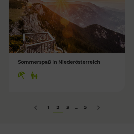
Sommerspaß in Niederösterreich
Kategorien: Erholung, Für Kinder
1
2
3
5
...
Zurück
Nächstes