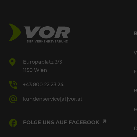
V
Europaplatz 3/3
1150 Wien
F
+43 800 22 23 24
B
kundenservice[at]vor.at
H
FOLGE UNS AUF FACEBOOK
D