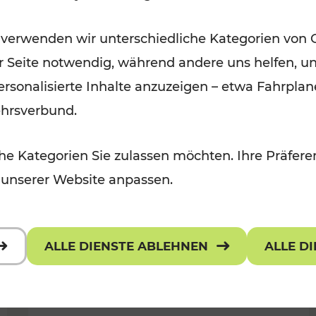
Wintervergnügen der
 verwenden wir unterschiedliche Kategorien von 
 Kulturangebot
Ostregion
er Seite notwendig, während andere uns helfen, un
Kategorien: Für Kinder
 personalisierte Inhalte anzuzeigen – etwa Fahrp
ehrsverbund.
e Kategorien Sie zulassen möchten. Ihre Präferen
 unserer Website anpassen.
ALLE DIENSTE ABLEHNEN
ALLE D