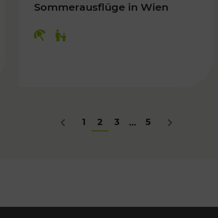
Sommerausflüge in Wien
Kategorien: Erholung, Für Kinder
Für Kinder
1
2
3
5
...
Zurück
Nächstes