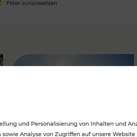
Filter zurücksetzen
FAMOUS
ellung und Personalisierung von Inhalten und Anz
n sowie Analyse von Zugriffen auf unsere Website
Mit den Öffis entspannt ins