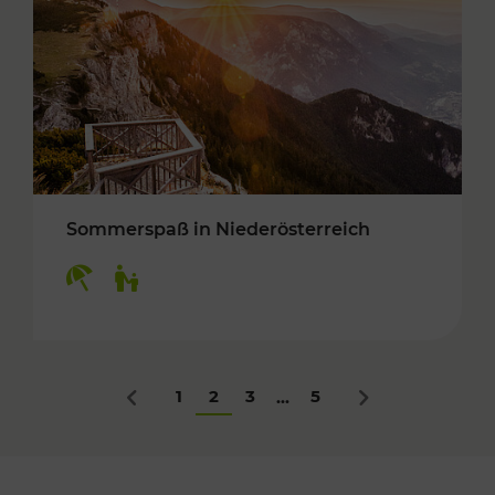
Sommerspaß in Niederösterreich
Kategorien: Erholung, Für Kinder
1
2
3
5
...
Zurück
Nächstes