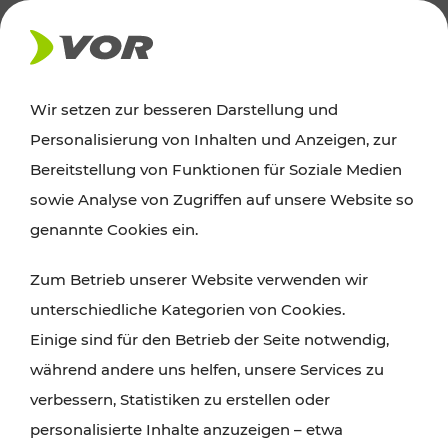
AKTUELLES
Wir setzen zur besseren Darstellung und
Personalisierung von Inhalten und Anzeigen, zur
Ausflugstipps
Bereitstellung von Funktionen für Soziale Medien
sowie Analyse von Zugriffen auf unsere Website so
Wien, Niederösterreich und das Burgenland
genannte Cookies ein.
entdecken: Egal ob Familienabenteuer,
Zum Betrieb unserer Website verwenden wir
Wanderungen, Kultur und Gastronomie,
unterschiedliche Kategorien von Cookies.
Radtouren oder purer Naturgenuss – viele
Einige sind für den Betrieb der Seite notwendig,
Attraktionen sind mit den Ticket- und Fahrplan-
während andere uns helfen, unsere Services zu
Angeboten des VOR gut und schnell erreichbar.
verbessern, Statistiken zu erstellen oder
personalisierte Inhalte anzuzeigen – etwa
ROUTE PLANEN