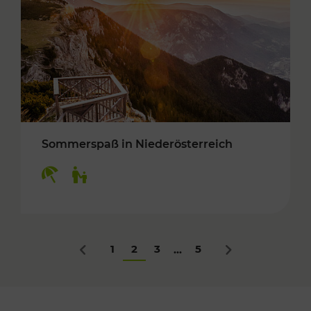
Sommerspaß in Niederösterreich
Kategorien: Erholung, Für Kinder
1
2
3
5
...
Zurück
Nächstes