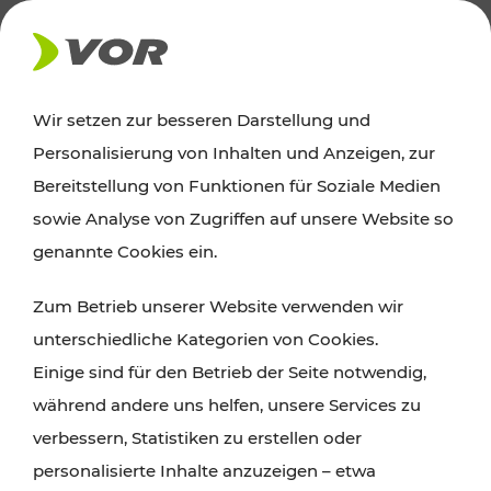
AKTUELLES
Wir setzen zur besseren Darstellung und
Personalisierung von Inhalten und Anzeigen, zur
Ausflugstipps
Bereitstellung von Funktionen für Soziale Medien
sowie Analyse von Zugriffen auf unsere Website so
Wien, Niederösterreich und das Burgenland
genannte Cookies ein.
entdecken: Egal ob Familienabenteuer,
Zum Betrieb unserer Website verwenden wir
Wanderungen, Kultur und Gastronomie,
unterschiedliche Kategorien von Cookies.
Radtouren oder purer Naturgenuss – viele
Einige sind für den Betrieb der Seite notwendig,
Attraktionen sind mit den Ticket- und Fahrplan-
während andere uns helfen, unsere Services zu
Angeboten des VOR gut und schnell erreichbar.
verbessern, Statistiken zu erstellen oder
personalisierte Inhalte anzuzeigen – etwa
ROUTE PLANEN