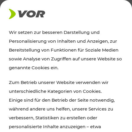
AKTUELLES
Wir setzen zur besseren Darstellung und
Personalisierung von Inhalten und Anzeigen, zur
Ausflugstipps
Bereitstellung von Funktionen für Soziale Medien
sowie Analyse von Zugriffen auf unsere Website so
Wien, Niederösterreich und das Burgenland
genannte Cookies ein.
entdecken: Egal ob Familienabenteuer,
Zum Betrieb unserer Website verwenden wir
Wanderungen, Kultur und Gastronomie,
unterschiedliche Kategorien von Cookies.
Radtouren oder purer Naturgenuss – viele
Einige sind für den Betrieb der Seite notwendig,
Attraktionen sind mit den Ticket- und Fahrplan-
während andere uns helfen, unsere Services zu
Angeboten des VOR gut und schnell erreichbar.
verbessern, Statistiken zu erstellen oder
personalisierte Inhalte anzuzeigen – etwa
ROUTE PLANEN