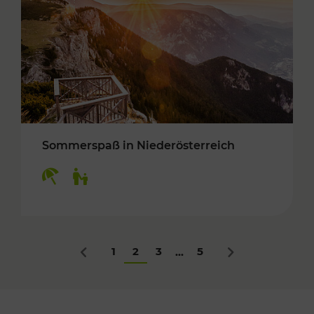
Sommerspaß in Niederösterreich
Kategorien: Erholung, Für Kinder
1
2
3
5
...
Zurück
Nächstes