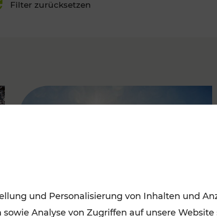
Filter zurücksetzen
FAMOUS
ellung und Personalisierung von Inhalten und Anz
n sowie Analyse von Zugriffen auf unsere Website
Mit den Öffis entspannt ins