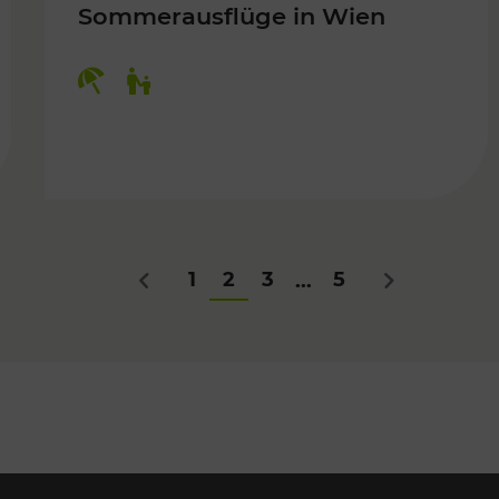
Sommerausflüge in Wien
Kategorien: Erholung, Für Kinder
Für Kinder
1
2
3
5
...
Zurück
Nächstes