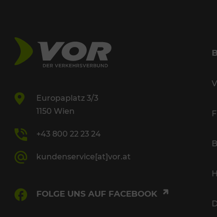
V
Europaplatz 3/3
1150 Wien
F
+43 800 22 23 24
B
kundenservice[at]vor.at
H
FOLGE UNS AUF FACEBOOK
D