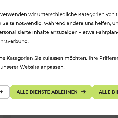
Wintervergnügen der
 verwenden wir unterschiedliche Kategorien von 
 Kulturangebot
Ostregion
er Seite notwendig, während andere uns helfen, un
Kategorien: Für Kinder
 personalisierte Inhalte anzuzeigen – etwa Fahrp
ehrsverbund.
e Kategorien Sie zulassen möchten. Ihre Präferen
 unserer Website anpassen.
ALLE DIENSTE ABLEHNEN
ALLE D