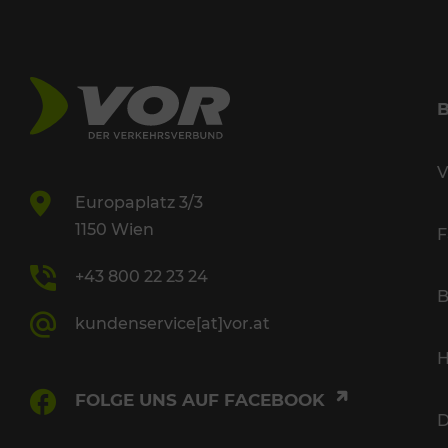
V
Europaplatz 3/3
1150 Wien
F
+43 800 22 23 24
B
kundenservice[at]vor.at
H
FOLGE UNS AUF FACEBOOK
D