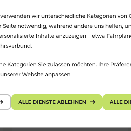
Wintervergnügen der
 verwenden wir unterschiedliche Kategorien von 
 Kulturangebot
Ostregion
er Seite notwendig, während andere uns helfen, un
Kategorien: Für Kinder
 personalisierte Inhalte anzuzeigen – etwa Fahrp
ehrsverbund.
e Kategorien Sie zulassen möchten. Ihre Präferen
 unserer Website anpassen.
ALLE DIENSTE ABLEHNEN
ALLE D