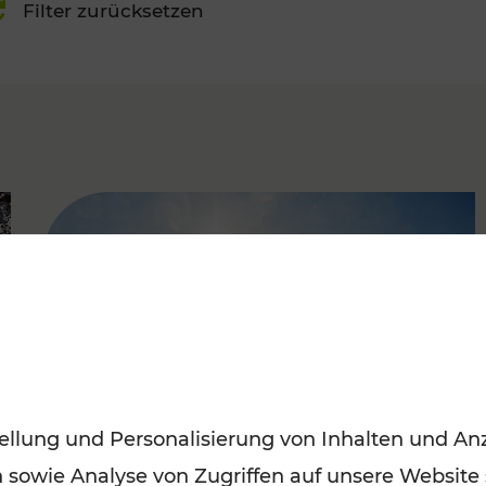
Filter zurücksetzen
FAMOUS
ellung und Personalisierung von Inhalten und Anz
n sowie Analyse von Zugriffen auf unsere Website
Mit den Öffis entspannt ins