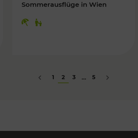
Sommerausflüge in Wien
Kategorien: Erholung, Für Kinder
Für Kinder
1
2
3
5
...
Zurück
Nächstes