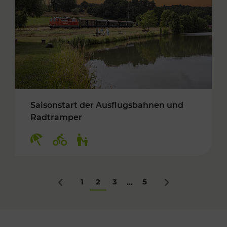
Saisonstart der Ausflugsbahnen und
Radtramper
Kategorien: Erholung, Radwege, Für Kinder
1
2
3
5
...
Zurück
Nächstes