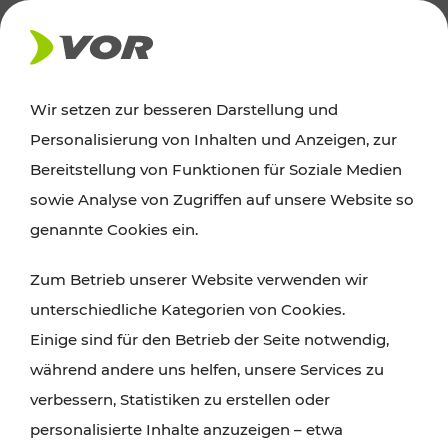
AKTUELLES
Wir setzen zur besseren Darstellung und
Personalisierung von Inhalten und Anzeigen, zur
Ausflugstipps
Bereitstellung von Funktionen für Soziale Medien
sowie Analyse von Zugriffen auf unsere Website so
Wien, Niederösterreich und das Burgenland
genannte Cookies ein.
entdecken: Egal ob Familienabenteuer,
Zum Betrieb unserer Website verwenden wir
Wanderungen, Kultur und Gastronomie,
unterschiedliche Kategorien von Cookies.
Radtouren oder purer Naturgenuss – viele
Einige sind für den Betrieb der Seite notwendig,
Attraktionen sind mit den Ticket- und Fahrplan-
während andere uns helfen, unsere Services zu
Angeboten des VOR gut und schnell erreichbar.
verbessern, Statistiken zu erstellen oder
personalisierte Inhalte anzuzeigen – etwa
ROUTE PLANEN