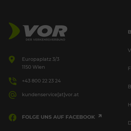
V
Europaplatz 3/3
1150 Wien
F
+43 800 22 23 24
B
kundenservice[at]vor.at
H
FOLGE UNS AUF FACEBOOK
D