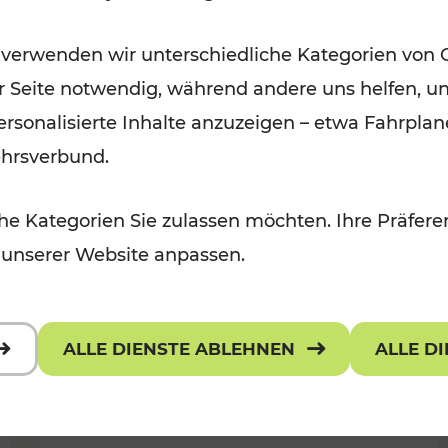
Wintervergnügen der
 verwenden wir unterschiedliche Kategorien von 
 Kulturangebot
Ostregion
er Seite notwendig, während andere uns helfen, un
Kategorien: Für Kinder
 personalisierte Inhalte anzuzeigen – etwa Fahrp
ehrsverbund.
e Kategorien Sie zulassen möchten. Ihre Präferen
 unserer Website anpassen.
ALLE DIENSTE ABLEHNEN
ALLE D