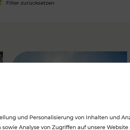
Filter zurücksetzen
FAMOUS
ellung und Personalisierung von Inhalten und Anz
n sowie Analyse von Zugriffen auf unsere Website
Mit den Öffis entspannt ins