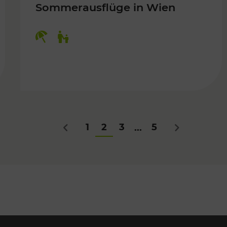
Sommerausflüge in Wien
Kategorien: Erholung, Für Kinder
Für Kinder
1
2
3
5
...
Zurück
Nächstes