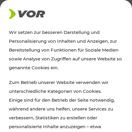
AKTUELLES
Wir setzen zur besseren Darstellung und
Personalisierung von Inhalten und Anzeigen, zur
Ausflugstipps
Bereitstellung von Funktionen für Soziale Medien
sowie Analyse von Zugriffen auf unsere Website so
Wien, Niederösterreich und das Burgenland
genannte Cookies ein.
entdecken: Egal ob Familienabenteuer,
Zum Betrieb unserer Website verwenden wir
Wanderungen, Kultur und Gastronomie,
unterschiedliche Kategorien von Cookies.
Radtouren oder purer Naturgenuss – viele
Einige sind für den Betrieb der Seite notwendig,
Attraktionen sind mit den Ticket- und Fahrplan-
während andere uns helfen, unsere Services zu
Angeboten des VOR gut und schnell erreichbar.
verbessern, Statistiken zu erstellen oder
personalisierte Inhalte anzuzeigen – etwa
ROUTE PLANEN