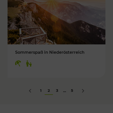
Sommerspaß in Niederösterreich
Kategorien: Erholung, Für Kinder
1
2
3
5
...
Zurück
Nächstes