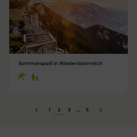
Sommerspaß in Niederösterreich
Kategorien: Erholung, Für Kinder
1
2
3
5
...
Zurück
Nächstes