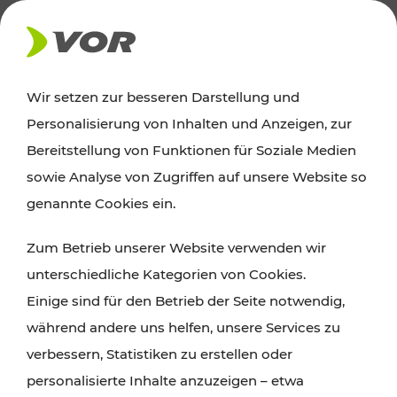
AKTUELLES
Wir setzen zur besseren Darstellung und
Personalisierung von Inhalten und Anzeigen, zur
Ausflugstipps
Bereitstellung von Funktionen für Soziale Medien
sowie Analyse von Zugriffen auf unsere Website so
Wien, Niederösterreich und das Burgenland
genannte Cookies ein.
entdecken: Egal ob Familienabenteuer,
Zum Betrieb unserer Website verwenden wir
Wanderungen, Kultur und Gastronomie,
unterschiedliche Kategorien von Cookies.
Radtouren oder purer Naturgenuss – viele
Einige sind für den Betrieb der Seite notwendig,
Attraktionen sind mit den Ticket- und Fahrplan-
während andere uns helfen, unsere Services zu
Angeboten des VOR gut und schnell erreichbar.
verbessern, Statistiken zu erstellen oder
personalisierte Inhalte anzuzeigen – etwa
ROUTE PLANEN