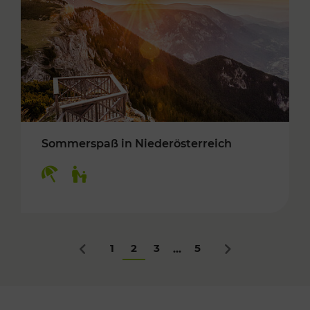
Sommerspaß in Niederösterreich
Kategorien: Erholung, Für Kinder
1
2
3
5
...
Zurück
Nächstes