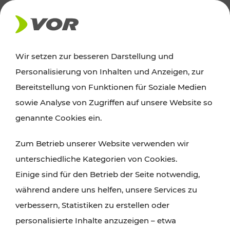
AKTUELLES
Wir setzen zur besseren Darstellung und
Personalisierung von Inhalten und Anzeigen, zur
Ausflugstipps
Bereitstellung von Funktionen für Soziale Medien
sowie Analyse von Zugriffen auf unsere Website so
Wien, Niederösterreich und das Burgenland
genannte Cookies ein.
entdecken: Egal ob Familienabenteuer,
Zum Betrieb unserer Website verwenden wir
Wanderungen, Kultur und Gastronomie,
unterschiedliche Kategorien von Cookies.
Radtouren oder purer Naturgenuss – viele
Einige sind für den Betrieb der Seite notwendig,
Attraktionen sind mit den Ticket- und Fahrplan-
während andere uns helfen, unsere Services zu
Angeboten des VOR gut und schnell erreichbar.
verbessern, Statistiken zu erstellen oder
personalisierte Inhalte anzuzeigen – etwa
ROUTE PLANEN