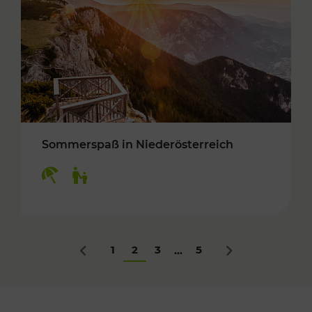
Sommerspaß in Niederösterreich
Kategorien: Erholung, Für Kinder
1
2
3
5
...
Zurück
Nächstes