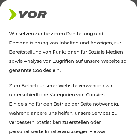
AKTUELLES
Wir setzen zur besseren Darstellung und
Personalisierung von Inhalten und Anzeigen, zur
Ausflugstipps
Bereitstellung von Funktionen für Soziale Medien
sowie Analyse von Zugriffen auf unsere Website so
Wien, Niederösterreich und das Burgenland
genannte Cookies ein.
entdecken: Egal ob Familienabenteuer,
Zum Betrieb unserer Website verwenden wir
Wanderungen, Kultur und Gastronomie,
unterschiedliche Kategorien von Cookies.
Radtouren oder purer Naturgenuss – viele
Einige sind für den Betrieb der Seite notwendig,
Attraktionen sind mit den Ticket- und Fahrplan-
während andere uns helfen, unsere Services zu
Angeboten des VOR gut und schnell erreichbar.
verbessern, Statistiken zu erstellen oder
personalisierte Inhalte anzuzeigen – etwa
ROUTE PLANEN