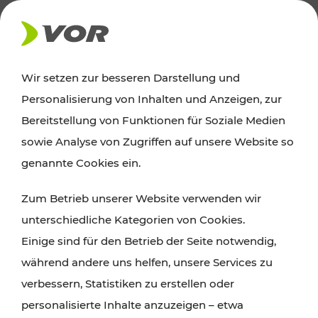
AKTUELLES
Wir setzen zur besseren Darstellung und
Personalisierung von Inhalten und Anzeigen, zur
Ausflugstipps
Bereitstellung von Funktionen für Soziale Medien
sowie Analyse von Zugriffen auf unsere Website so
Wien, Niederösterreich und das Burgenland
genannte Cookies ein.
entdecken: Egal ob Familienabenteuer,
Zum Betrieb unserer Website verwenden wir
Wanderungen, Kultur und Gastronomie,
unterschiedliche Kategorien von Cookies.
Radtouren oder purer Naturgenuss – viele
Einige sind für den Betrieb der Seite notwendig,
Attraktionen sind mit den Ticket- und Fahrplan-
während andere uns helfen, unsere Services zu
Angeboten des VOR gut und schnell erreichbar.
verbessern, Statistiken zu erstellen oder
personalisierte Inhalte anzuzeigen – etwa
ROUTE PLANEN