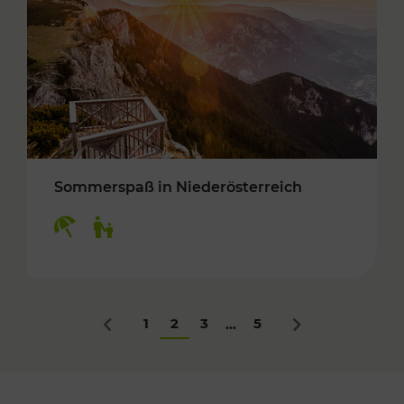
Sommerspaß in Niederösterreich
Kategorien: Erholung, Für Kinder
1
2
3
5
...
Zurück
Nächstes