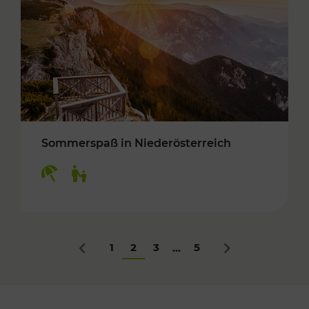
Sommerspaß in Niederösterreich
Kategorien: Erholung, Für Kinder
1
2
3
5
...
Zurück
Nächstes