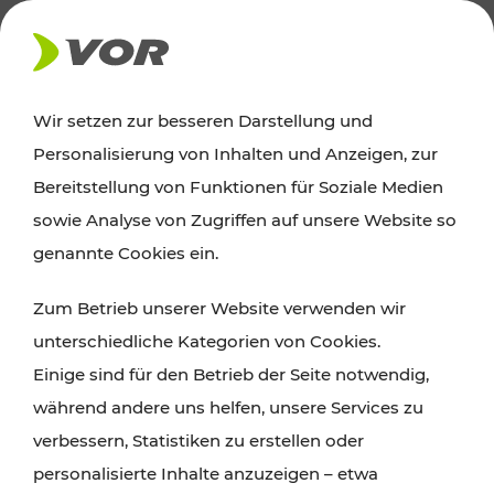
AKTUELLES
Wir setzen zur besseren Darstellung und
Personalisierung von Inhalten und Anzeigen, zur
Ausflugstipps
Bereitstellung von Funktionen für Soziale Medien
sowie Analyse von Zugriffen auf unsere Website so
Wien, Niederösterreich und das Burgenland
genannte Cookies ein.
entdecken: Egal ob Familienabenteuer,
Zum Betrieb unserer Website verwenden wir
Wanderungen, Kultur und Gastronomie,
unterschiedliche Kategorien von Cookies.
Radtouren oder purer Naturgenuss – viele
Einige sind für den Betrieb der Seite notwendig,
Attraktionen sind mit den Ticket- und Fahrplan-
während andere uns helfen, unsere Services zu
Angeboten des VOR gut und schnell erreichbar.
verbessern, Statistiken zu erstellen oder
personalisierte Inhalte anzuzeigen – etwa
ROUTE PLANEN