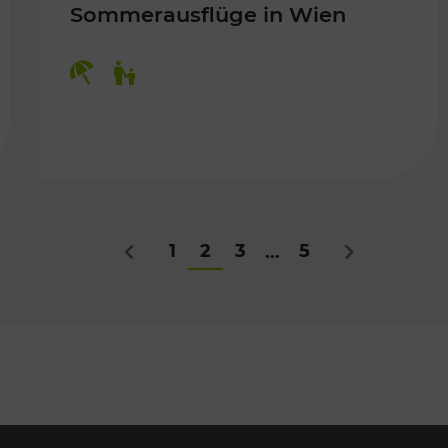
Sommerausflüge in Wien
Kategorien: Erholung, Für Kinder
Für Kinder
1
2
3
5
...
Zurück
Nächstes