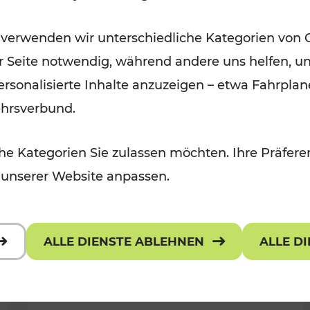
Wintervergnügen der
 verwenden wir unterschiedliche Kategorien von 
 Kulturangebot
Ostregion
er Seite notwendig, während andere uns helfen, un
Kategorien: Für Kinder
 personalisierte Inhalte anzuzeigen – etwa Fahrp
ehrsverbund.
e Kategorien Sie zulassen möchten. Ihre Präferen
 unserer Website anpassen.
ALLE DIENSTE ABLEHNEN
ALLE D