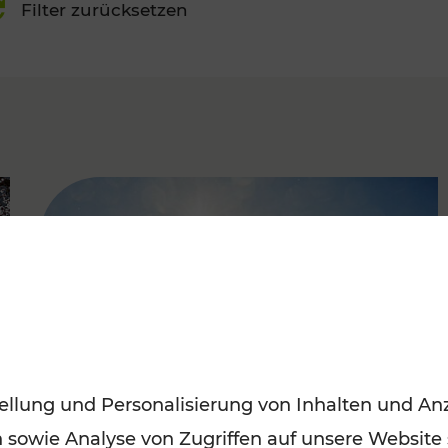
Filter zurücksetzen
FAMOUS
ellung und Personalisierung von Inhalten und Anz
n sowie Analyse von Zugriffen auf unsere Website
Mit den Öffis entspannt ins