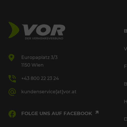
V
Europaplatz 3/3
1150 Wien
F
+43 800 22 23 24
B
kundenservice[at]vor.at
H
FOLGE UNS AUF FACEBOOK
D