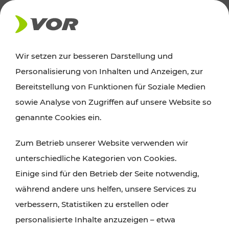
AKTUELLES
Wir setzen zur besseren Darstellung und
Personalisierung von Inhalten und Anzeigen, zur
Ausflugstipps
Bereitstellung von Funktionen für Soziale Medien
sowie Analyse von Zugriffen auf unsere Website so
Wien, Niederösterreich und das Burgenland
genannte Cookies ein.
entdecken: Egal ob Familienabenteuer,
Zum Betrieb unserer Website verwenden wir
Wanderungen, Kultur und Gastronomie,
unterschiedliche Kategorien von Cookies.
Radtouren oder purer Naturgenuss – viele
Einige sind für den Betrieb der Seite notwendig,
Attraktionen sind mit den Ticket- und Fahrplan-
während andere uns helfen, unsere Services zu
Angeboten des VOR gut und schnell erreichbar.
verbessern, Statistiken zu erstellen oder
personalisierte Inhalte anzuzeigen – etwa
ROUTE PLANEN