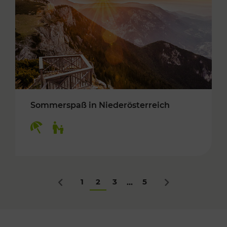
Sommerspaß in Niederösterreich
Kategorien: Erholung, Für Kinder
1
2
3
5
...
Zurück
Nächstes