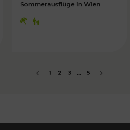
Sommerausflüge in Wien
Kategorien: Erholung, Für Kinder
Für Kinder
1
2
3
5
...
Zurück
Nächstes