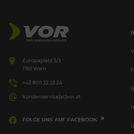
V
Europaplatz 3/3
1150 Wien
F
+43 800 22 23 24
B
kundenservice[at]vor.at
H
FOLGE UNS AUF FACEBOOK
D