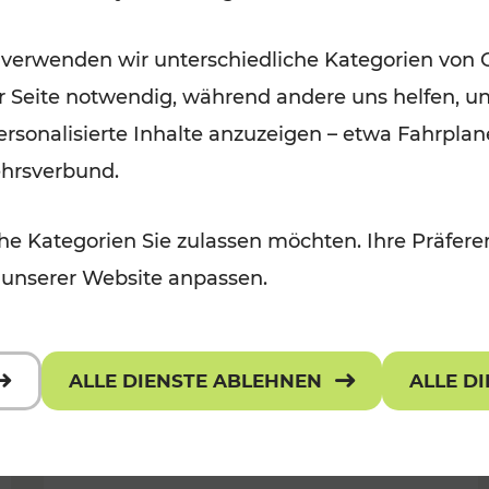
Wintervergnügen der
 verwenden wir unterschiedliche Kategorien von 
 Kulturangebot
Ostregion
er Seite notwendig, während andere uns helfen, un
Kategorien: Für Kinder
 personalisierte Inhalte anzuzeigen – etwa Fahrp
ehrsverbund.
e Kategorien Sie zulassen möchten. Ihre Präferen
 unserer Website anpassen.
ALLE DIENSTE ABLEHNEN
ALLE D