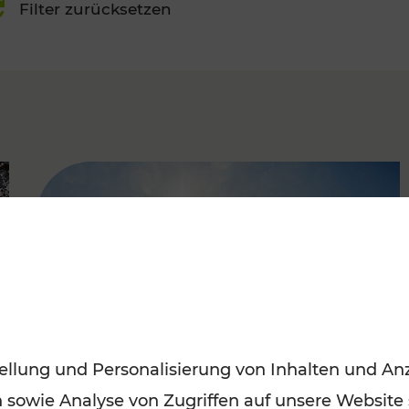
Filter zurücksetzen
FAMOUS
ellung und Personalisierung von Inhalten und Anz
n sowie Analyse von Zugriffen auf unsere Website
Mit den Öffis entspannt ins