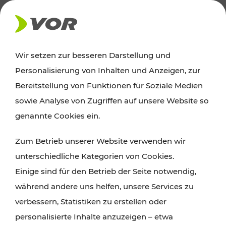
AKTUELLES
Wir setzen zur besseren Darstellung und
Personalisierung von Inhalten und Anzeigen, zur
Ausflugstipps
Bereitstellung von Funktionen für Soziale Medien
sowie Analyse von Zugriffen auf unsere Website so
Wien, Niederösterreich und das Burgenland
genannte Cookies ein.
entdecken: Egal ob Familienabenteuer,
Zum Betrieb unserer Website verwenden wir
Wanderungen, Kultur und Gastronomie,
unterschiedliche Kategorien von Cookies.
Radtouren oder purer Naturgenuss – viele
Einige sind für den Betrieb der Seite notwendig,
Attraktionen sind mit den Ticket- und Fahrplan-
während andere uns helfen, unsere Services zu
Angeboten des VOR gut und schnell erreichbar.
verbessern, Statistiken zu erstellen oder
personalisierte Inhalte anzuzeigen – etwa
ROUTE PLANEN