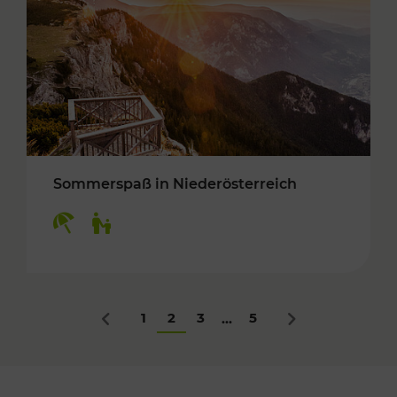
Sommerspaß in Niederösterreich
Kategorien: Erholung, Für Kinder
1
2
3
5
...
Zurück
Nächstes