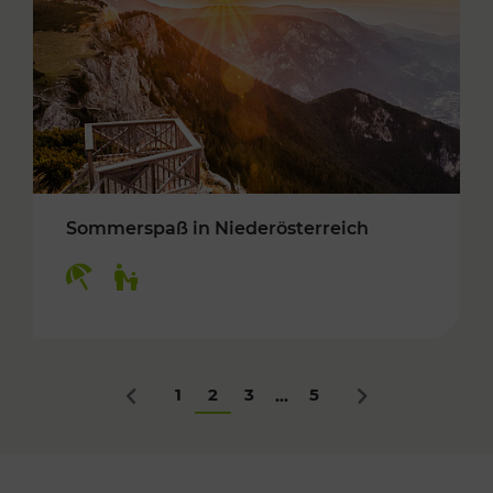
Sommerspaß in Niederösterreich
Kategorien: Erholung, Für Kinder
1
2
3
5
...
Zurück
Nächstes