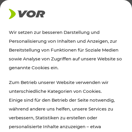
AKTUELLES
Wir setzen zur besseren Darstellung und
Personalisierung von Inhalten und Anzeigen, zur
Ausflugstipps
Bereitstellung von Funktionen für Soziale Medien
sowie Analyse von Zugriffen auf unsere Website so
Wien, Niederösterreich und das Burgenland
genannte Cookies ein.
entdecken: Egal ob Familienabenteuer,
Zum Betrieb unserer Website verwenden wir
Wanderungen, Kultur und Gastronomie,
unterschiedliche Kategorien von Cookies.
Radtouren oder purer Naturgenuss – viele
Einige sind für den Betrieb der Seite notwendig,
Attraktionen sind mit den Ticket- und Fahrplan-
während andere uns helfen, unsere Services zu
Angeboten des VOR gut und schnell erreichbar.
verbessern, Statistiken zu erstellen oder
personalisierte Inhalte anzuzeigen – etwa
ROUTE PLANEN