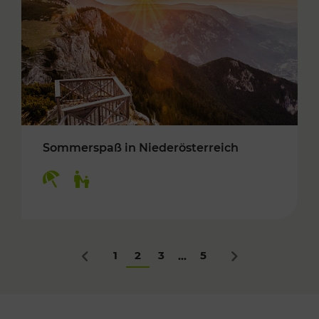
Sommerspaß in Niederösterreich
Kategorien: Erholung, Für Kinder
1
2
3
5
...
Zurück
Nächstes