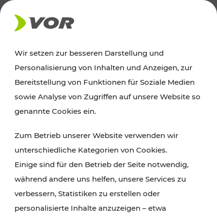
AKTUELLES
Wir setzen zur besseren Darstellung und
Personalisierung von Inhalten und Anzeigen, zur
Ausflugstipps
Bereitstellung von Funktionen für Soziale Medien
sowie Analyse von Zugriffen auf unsere Website so
Wien, Niederösterreich und das Burgenland
genannte Cookies ein.
entdecken: Egal ob Familienabenteuer,
Zum Betrieb unserer Website verwenden wir
Wanderungen, Kultur und Gastronomie,
unterschiedliche Kategorien von Cookies.
Radtouren oder purer Naturgenuss – viele
Einige sind für den Betrieb der Seite notwendig,
Attraktionen sind mit den Ticket- und Fahrplan-
während andere uns helfen, unsere Services zu
Angeboten des VOR gut und schnell erreichbar.
verbessern, Statistiken zu erstellen oder
personalisierte Inhalte anzuzeigen – etwa
ROUTE PLANEN