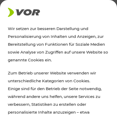
AKTUELLES
Wir setzen zur besseren Darstellung und
Personalisierung von Inhalten und Anzeigen, zur
Ausflugstipps
Bereitstellung von Funktionen für Soziale Medien
sowie Analyse von Zugriffen auf unsere Website so
Wien, Niederösterreich und das Burgenland
genannte Cookies ein.
entdecken: Egal ob Familienabenteuer,
Zum Betrieb unserer Website verwenden wir
Wanderungen, Kultur und Gastronomie,
unterschiedliche Kategorien von Cookies.
Radtouren oder purer Naturgenuss – viele
Einige sind für den Betrieb der Seite notwendig,
Attraktionen sind mit den Ticket- und Fahrplan-
während andere uns helfen, unsere Services zu
Angeboten des VOR gut und schnell erreichbar.
verbessern, Statistiken zu erstellen oder
personalisierte Inhalte anzuzeigen – etwa
ROUTE PLANEN