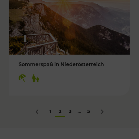
Sommerspaß in Niederösterreich
Kategorien: Erholung, Für Kinder
1
2
3
5
...
Zurück
Nächstes