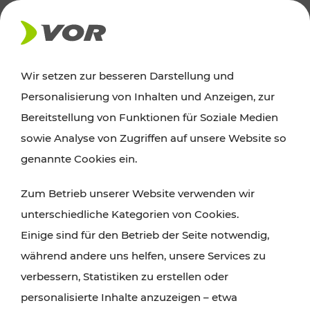
AKTUELLES
Wir setzen zur besseren Darstellung und
Personalisierung von Inhalten und Anzeigen, zur
Ausflugstipps
Bereitstellung von Funktionen für Soziale Medien
sowie Analyse von Zugriffen auf unsere Website so
Wien, Niederösterreich und das Burgenland
genannte Cookies ein.
entdecken: Egal ob Familienabenteuer,
Zum Betrieb unserer Website verwenden wir
Wanderungen, Kultur und Gastronomie,
unterschiedliche Kategorien von Cookies.
Radtouren oder purer Naturgenuss – viele
Einige sind für den Betrieb der Seite notwendig,
Attraktionen sind mit den Ticket- und Fahrplan-
während andere uns helfen, unsere Services zu
Angeboten des VOR gut und schnell erreichbar.
verbessern, Statistiken zu erstellen oder
personalisierte Inhalte anzuzeigen – etwa
ROUTE PLANEN