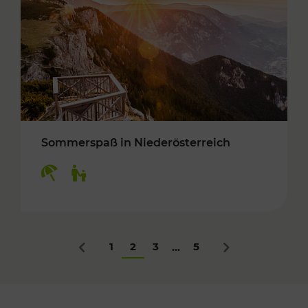
Sommerspaß in Niederösterreich
Kategorien: Erholung, Für Kinder
1
2
3
5
...
Zurück
Nächstes