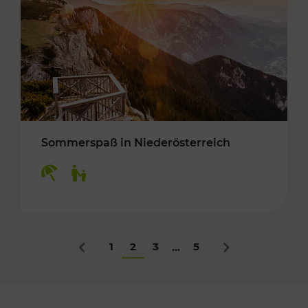
Sommerspaß in Niederösterreich
Kategorien: Erholung, Für Kinder
1
2
3
5
...
Zurück
Nächstes