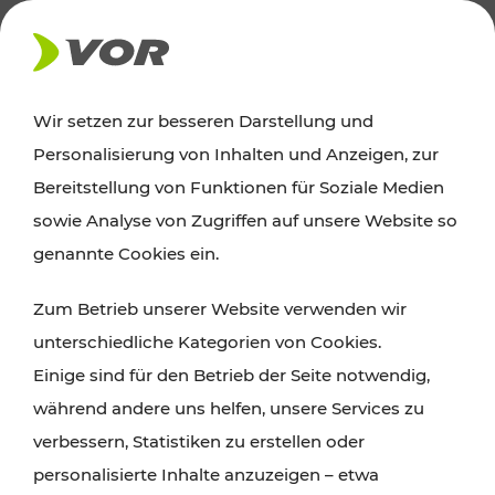
AKTUELLES
Wir setzen zur besseren Darstellung und
Personalisierung von Inhalten und Anzeigen, zur
Ausflugstipps
Bereitstellung von Funktionen für Soziale Medien
sowie Analyse von Zugriffen auf unsere Website so
Wien, Niederösterreich und das Burgenland
genannte Cookies ein.
entdecken: Egal ob Familienabenteuer,
Zum Betrieb unserer Website verwenden wir
Wanderungen, Kultur und Gastronomie,
unterschiedliche Kategorien von Cookies.
Radtouren oder purer Naturgenuss – viele
Einige sind für den Betrieb der Seite notwendig,
Attraktionen sind mit den Ticket- und Fahrplan-
während andere uns helfen, unsere Services zu
Angeboten des VOR gut und schnell erreichbar.
verbessern, Statistiken zu erstellen oder
personalisierte Inhalte anzuzeigen – etwa
ROUTE PLANEN