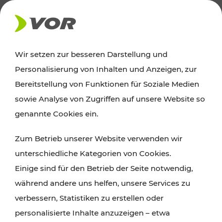
AKTUELLES
Wir setzen zur besseren Darstellung und
Personalisierung von Inhalten und Anzeigen, zur
Ausflugstipps
Bereitstellung von Funktionen für Soziale Medien
sowie Analyse von Zugriffen auf unsere Website so
Wien, Niederösterreich und das Burgenland
genannte Cookies ein.
entdecken: Egal ob Familienabenteuer,
Zum Betrieb unserer Website verwenden wir
Wanderungen, Kultur und Gastronomie,
unterschiedliche Kategorien von Cookies.
Radtouren oder purer Naturgenuss – viele
Einige sind für den Betrieb der Seite notwendig,
Attraktionen sind mit den Ticket- und Fahrplan-
während andere uns helfen, unsere Services zu
Angeboten des VOR gut und schnell erreichbar.
verbessern, Statistiken zu erstellen oder
personalisierte Inhalte anzuzeigen – etwa
ROUTE PLANEN