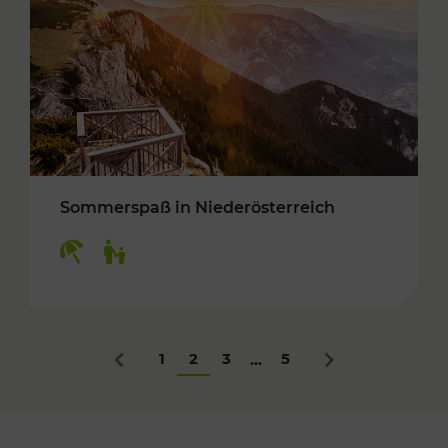
Sommerspaß in Niederösterreich
Kategorien: Erholung, Für Kinder
1
2
3
5
...
Zurück
Nächstes