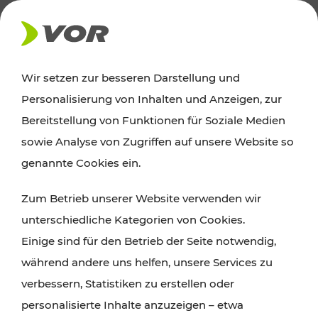
AKTUELLES
Wir setzen zur besseren Darstellung und
Personalisierung von Inhalten und Anzeigen, zur
Ausflugstipps
Bereitstellung von Funktionen für Soziale Medien
sowie Analyse von Zugriffen auf unsere Website so
Wien, Niederösterreich und das Burgenland
genannte Cookies ein.
entdecken: Egal ob Familienabenteuer,
Zum Betrieb unserer Website verwenden wir
Wanderungen, Kultur und Gastronomie,
unterschiedliche Kategorien von Cookies.
Radtouren oder purer Naturgenuss – viele
Einige sind für den Betrieb der Seite notwendig,
Attraktionen sind mit den Ticket- und Fahrplan-
während andere uns helfen, unsere Services zu
Angeboten des VOR gut und schnell erreichbar.
verbessern, Statistiken zu erstellen oder
personalisierte Inhalte anzuzeigen – etwa
ROUTE PLANEN