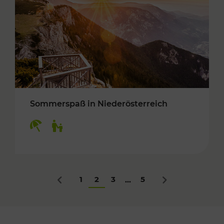
Sommerspaß in Niederösterreich
Kategorien: Erholung, Für Kinder
1
2
3
5
...
Zurück
Nächstes