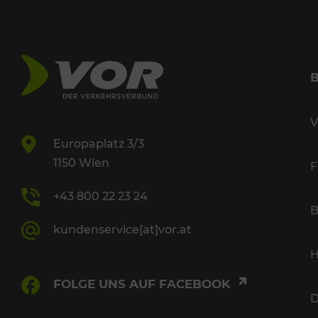
V
Europaplatz 3/3
1150 Wien
F
+43 800 22 23 24
B
kundenservice[at]vor.at
H
FOLGE UNS AUF FACEBOOK
D