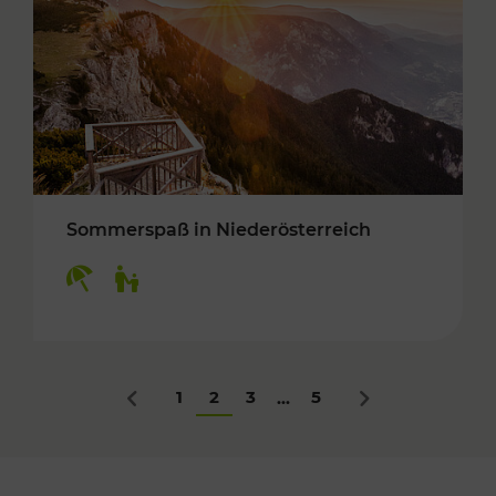
Sommerspaß in Niederösterreich
Kategorien: Erholung, Für Kinder
1
2
3
5
...
Zurück
Nächstes