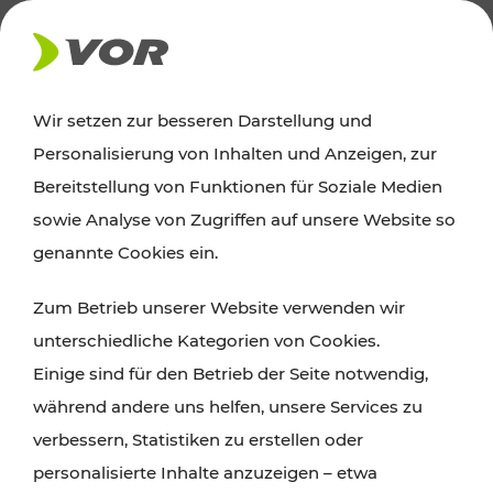
AKTUELLES
Wir setzen zur besseren Darstellung und
Personalisierung von Inhalten und Anzeigen, zur
Ausflugstipps
Bereitstellung von Funktionen für Soziale Medien
sowie Analyse von Zugriffen auf unsere Website so
Wien, Niederösterreich und das Burgenland
genannte Cookies ein.
entdecken: Egal ob Familienabenteuer,
Zum Betrieb unserer Website verwenden wir
Wanderungen, Kultur und Gastronomie,
unterschiedliche Kategorien von Cookies.
Radtouren oder purer Naturgenuss – viele
Einige sind für den Betrieb der Seite notwendig,
Attraktionen sind mit den Ticket- und Fahrplan-
während andere uns helfen, unsere Services zu
Angeboten des VOR gut und schnell erreichbar.
verbessern, Statistiken zu erstellen oder
personalisierte Inhalte anzuzeigen – etwa
ROUTE PLANEN