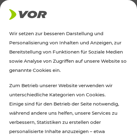
AKTUELLES
Wir setzen zur besseren Darstellung und
Personalisierung von Inhalten und Anzeigen, zur
Ausflugstipps
Bereitstellung von Funktionen für Soziale Medien
sowie Analyse von Zugriffen auf unsere Website so
Wien, Niederösterreich und das Burgenland
genannte Cookies ein.
entdecken: Egal ob Familienabenteuer,
Zum Betrieb unserer Website verwenden wir
Wanderungen, Kultur und Gastronomie,
unterschiedliche Kategorien von Cookies.
Radtouren oder purer Naturgenuss – viele
Einige sind für den Betrieb der Seite notwendig,
Attraktionen sind mit den Ticket- und Fahrplan-
während andere uns helfen, unsere Services zu
Angeboten des VOR gut und schnell erreichbar.
verbessern, Statistiken zu erstellen oder
personalisierte Inhalte anzuzeigen – etwa
ROUTE PLANEN