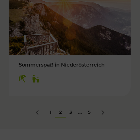
Sommerspaß in Niederösterreich
Kategorien: Erholung, Für Kinder
1
2
3
5
...
Zurück
Nächstes