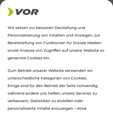
AKTUELLES
Wir setzen zur besseren Darstellung und
Personalisierung von Inhalten und Anzeigen, zur
Ausflugstipps
Bereitstellung von Funktionen für Soziale Medien
sowie Analyse von Zugriffen auf unsere Website so
Wien, Niederösterreich und das Burgenland
genannte Cookies ein.
entdecken: Egal ob Familienabenteuer,
Zum Betrieb unserer Website verwenden wir
Wanderungen, Kultur und Gastronomie,
unterschiedliche Kategorien von Cookies.
Radtouren oder purer Naturgenuss – viele
Einige sind für den Betrieb der Seite notwendig,
Attraktionen sind mit den Ticket- und Fahrplan-
während andere uns helfen, unsere Services zu
Angeboten des VOR gut und schnell erreichbar.
verbessern, Statistiken zu erstellen oder
personalisierte Inhalte anzuzeigen – etwa
ROUTE PLANEN