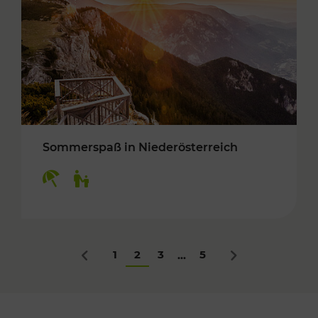
Sommerspaß in Niederösterreich
Kategorien: Erholung, Für Kinder
1
2
3
5
...
Zurück
Nächstes