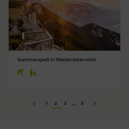
Sommerspaß in Niederösterreich
Kategorien: Erholung, Für Kinder
1
2
3
5
...
Zurück
Nächstes