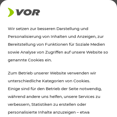
AKTUELLES
Wir setzen zur besseren Darstellung und
Personalisierung von Inhalten und Anzeigen, zur
Ausflugstipps
Bereitstellung von Funktionen für Soziale Medien
sowie Analyse von Zugriffen auf unsere Website so
Wien, Niederösterreich und das Burgenland
genannte Cookies ein.
entdecken: Egal ob Familienabenteuer,
Zum Betrieb unserer Website verwenden wir
Wanderungen, Kultur und Gastronomie,
unterschiedliche Kategorien von Cookies.
Radtouren oder purer Naturgenuss – viele
Einige sind für den Betrieb der Seite notwendig,
Attraktionen sind mit den Ticket- und Fahrplan-
während andere uns helfen, unsere Services zu
Angeboten des VOR gut und schnell erreichbar.
verbessern, Statistiken zu erstellen oder
personalisierte Inhalte anzuzeigen – etwa
ROUTE PLANEN