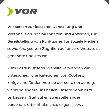
AKTUELLES
Wir setzen zur besseren Darstellung und
Personalisierung von Inhalten und Anzeigen, zur
Ausflugstipps
Bereitstellung von Funktionen für Soziale Medien
sowie Analyse von Zugriffen auf unsere Website so
Wien, Niederösterreich und das Burgenland
genannte Cookies ein.
entdecken: Egal ob Familienabenteuer,
Zum Betrieb unserer Website verwenden wir
Wanderungen, Kultur und Gastronomie,
unterschiedliche Kategorien von Cookies.
Radtouren oder purer Naturgenuss – viele
Einige sind für den Betrieb der Seite notwendig,
Attraktionen sind mit den Ticket- und Fahrplan-
während andere uns helfen, unsere Services zu
Angeboten des VOR gut und schnell erreichbar.
verbessern, Statistiken zu erstellen oder
personalisierte Inhalte anzuzeigen – etwa
ROUTE PLANEN