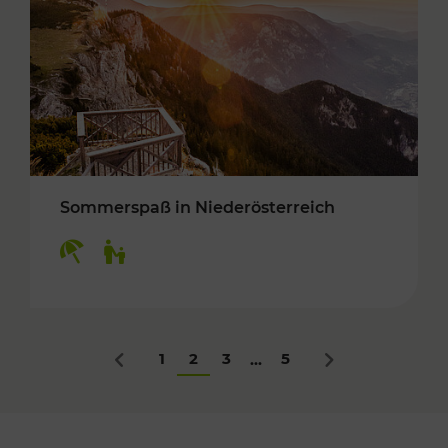
Sommerspaß in Niederösterreich
Kategorien: Erholung, Für Kinder
1
2
3
5
...
Zurück
Nächstes