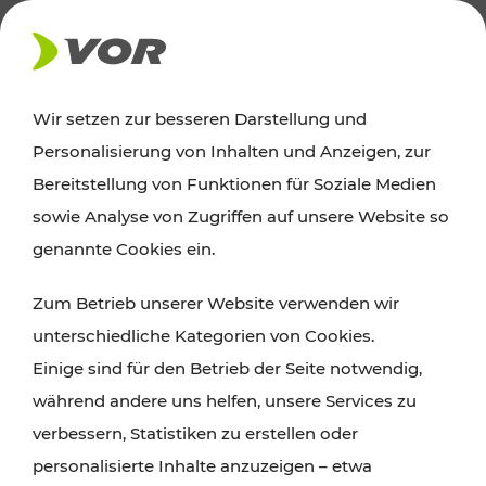
AKTUELLES
Wir setzen zur besseren Darstellung und
Personalisierung von Inhalten und Anzeigen, zur
Ausflugstipps
Bereitstellung von Funktionen für Soziale Medien
sowie Analyse von Zugriffen auf unsere Website so
Wien, Niederösterreich und das Burgenland
genannte Cookies ein.
entdecken: Egal ob Familienabenteuer,
Zum Betrieb unserer Website verwenden wir
Wanderungen, Kultur und Gastronomie,
unterschiedliche Kategorien von Cookies.
Radtouren oder purer Naturgenuss – viele
Einige sind für den Betrieb der Seite notwendig,
Attraktionen sind mit den Ticket- und Fahrplan-
während andere uns helfen, unsere Services zu
Angeboten des VOR gut und schnell erreichbar.
verbessern, Statistiken zu erstellen oder
personalisierte Inhalte anzuzeigen – etwa
ROUTE PLANEN