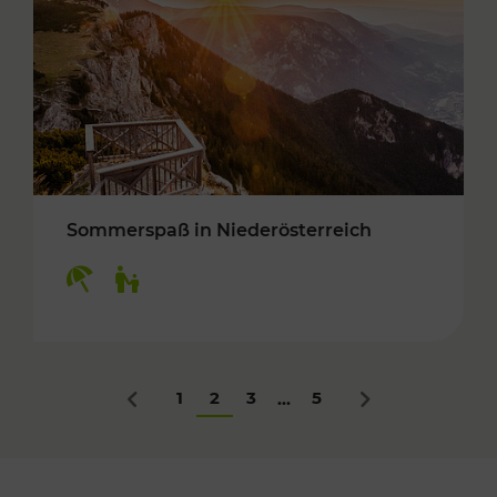
Sommerspaß in Niederösterreich
Kategorien: Erholung, Für Kinder
1
2
3
5
...
Zurück
Nächstes