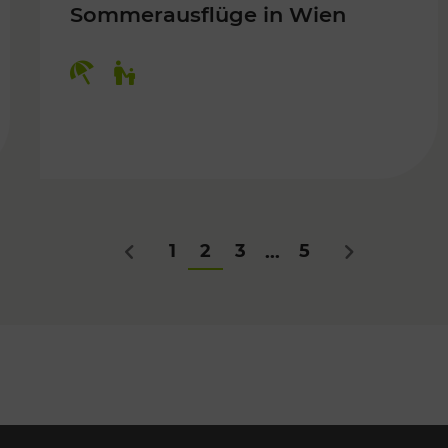
Sommerausflüge in Wien
Kategorien: Erholung, Für Kinder
Für Kinder
1
2
3
5
...
Zurück
Nächstes