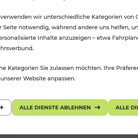
Wintervergnügen der
 verwenden wir unterschiedliche Kategorien von 
 Kulturangebot
Ostregion
er Seite notwendig, während andere uns helfen, un
Kategorien: Für Kinder
 personalisierte Inhalte anzuzeigen – etwa Fahrp
ehrsverbund.
e Kategorien Sie zulassen möchten. Ihre Präferen
 unserer Website anpassen.
ALLE DIENSTE ABLEHNEN
ALLE D