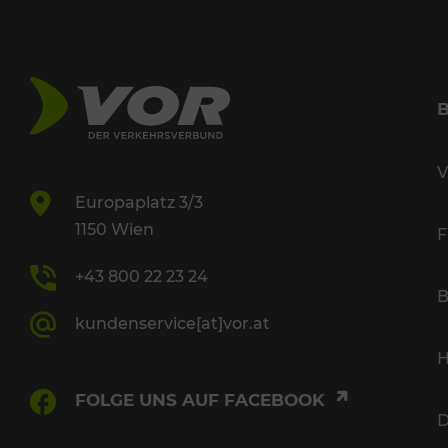
V
Europaplatz 3/3
1150 Wien
F
+43 800 22 23 24
B
kundenservice[at]vor.at
H
FOLGE UNS AUF FACEBOOK
D