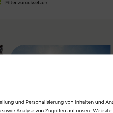
Filter zurücksetzen
FAMOUS
ellung und Personalisierung von Inhalten und Anz
n sowie Analyse von Zugriffen auf unsere Website
Mit den Öffis entspannt ins