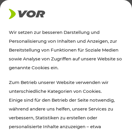
AKTUELLES
Wir setzen zur besseren Darstellung und
Personalisierung von Inhalten und Anzeigen, zur
Ausflugstipps
Bereitstellung von Funktionen für Soziale Medien
sowie Analyse von Zugriffen auf unsere Website so
Wien, Niederösterreich und das Burgenland
genannte Cookies ein.
entdecken: Egal ob Familienabenteuer,
Zum Betrieb unserer Website verwenden wir
Wanderungen, Kultur und Gastronomie,
unterschiedliche Kategorien von Cookies.
Radtouren oder purer Naturgenuss – viele
Einige sind für den Betrieb der Seite notwendig,
Attraktionen sind mit den Ticket- und Fahrplan-
während andere uns helfen, unsere Services zu
Angeboten des VOR gut und schnell erreichbar.
verbessern, Statistiken zu erstellen oder
personalisierte Inhalte anzuzeigen – etwa
ROUTE PLANEN