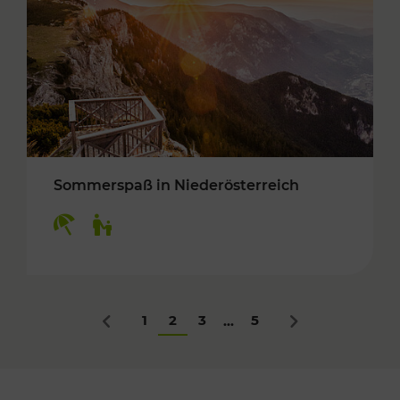
Sommerspaß in Niederösterreich
Kategorien: Erholung, Für Kinder
1
2
3
5
...
Zurück
Nächstes