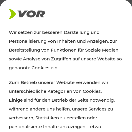
AKTUELLES
Wir setzen zur besseren Darstellung und
Personalisierung von Inhalten und Anzeigen, zur
Ausflugstipps
Bereitstellung von Funktionen für Soziale Medien
sowie Analyse von Zugriffen auf unsere Website so
Wien, Niederösterreich und das Burgenland
genannte Cookies ein.
entdecken: Egal ob Familienabenteuer,
Zum Betrieb unserer Website verwenden wir
Wanderungen, Kultur und Gastronomie,
unterschiedliche Kategorien von Cookies.
Radtouren oder purer Naturgenuss – viele
Einige sind für den Betrieb der Seite notwendig,
Attraktionen sind mit den Ticket- und Fahrplan-
während andere uns helfen, unsere Services zu
Angeboten des VOR gut und schnell erreichbar.
verbessern, Statistiken zu erstellen oder
personalisierte Inhalte anzuzeigen – etwa
ROUTE PLANEN