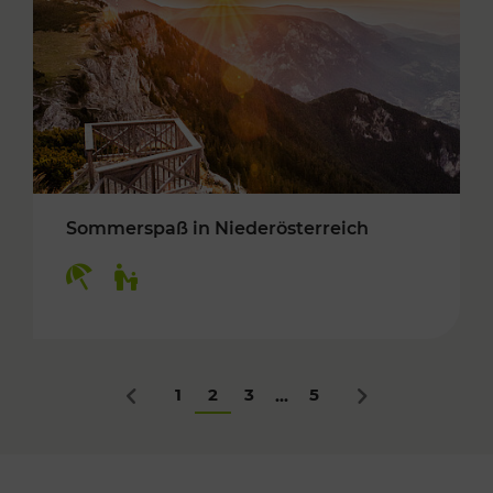
Sommerspaß in Niederösterreich
Kategorien: Erholung, Für Kinder
1
2
3
5
...
Zurück
Nächstes