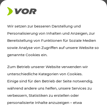
AKTUELLES
Wir setzen zur besseren Darstellung und
Personalisierung von Inhalten und Anzeigen, zur
Ausflugstipps
Bereitstellung von Funktionen für Soziale Medien
sowie Analyse von Zugriffen auf unsere Website so
Wien, Niederösterreich und das Burgenland
genannte Cookies ein.
entdecken: Egal ob Familienabenteuer,
Zum Betrieb unserer Website verwenden wir
Wanderungen, Kultur und Gastronomie,
unterschiedliche Kategorien von Cookies.
Radtouren oder purer Naturgenuss – viele
Einige sind für den Betrieb der Seite notwendig,
Attraktionen sind mit den Ticket- und Fahrplan-
während andere uns helfen, unsere Services zu
Angeboten des VOR gut und schnell erreichbar.
verbessern, Statistiken zu erstellen oder
personalisierte Inhalte anzuzeigen – etwa
ROUTE PLANEN