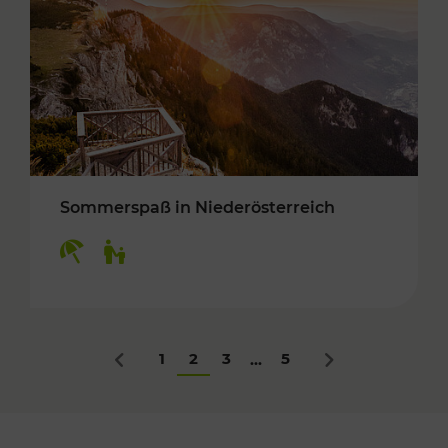
Sommerspaß in Niederösterreich
Kategorien: Erholung, Für Kinder
1
2
3
5
...
Zurück
Nächstes