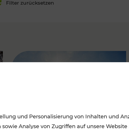
Filter zurücksetzen
FAMOUS
ellung und Personalisierung von Inhalten und Anz
n sowie Analyse von Zugriffen auf unsere Website
Mit den Öffis entspannt ins