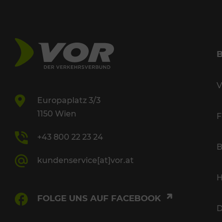
V
Europaplatz 3/3
1150 Wien
F
+43 800 22 23 24
B
kundenservice[at]vor.at
H
FOLGE UNS AUF FACEBOOK
D