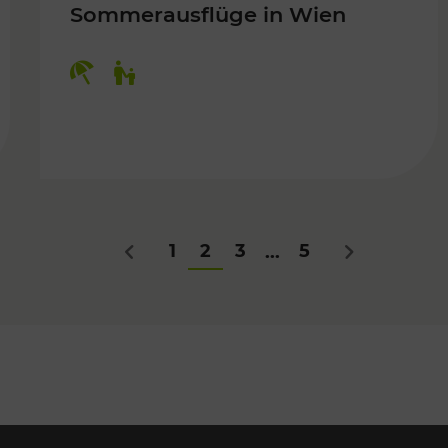
Sommerausflüge in Wien
Kategorien: Erholung, Für Kinder
Für Kinder
1
2
3
5
...
Zurück
Nächstes