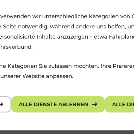
Wintervergnügen der
 verwenden wir unterschiedliche Kategorien von 
 Kulturangebot
Ostregion
er Seite notwendig, während andere uns helfen, un
Kategorien: Für Kinder
 personalisierte Inhalte anzuzeigen – etwa Fahrp
ehrsverbund.
e Kategorien Sie zulassen möchten. Ihre Präferen
 unserer Website anpassen.
ALLE DIENSTE ABLEHNEN
ALLE D