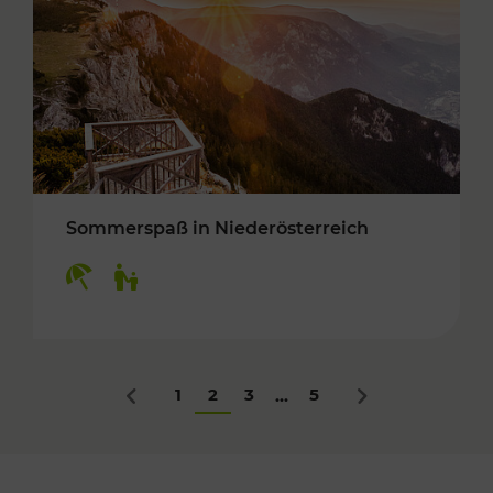
Sommerspaß in Niederösterreich
Kategorien: Erholung, Für Kinder
1
2
3
5
...
Zurück
Nächstes