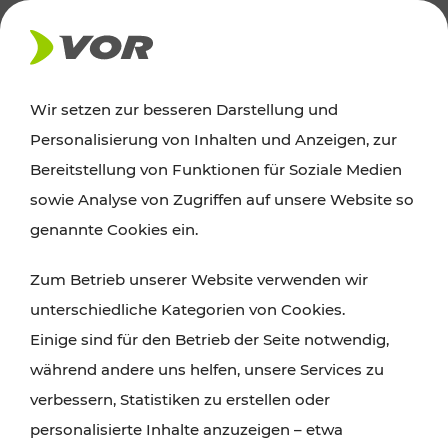
AKTUELLES
Wir setzen zur besseren Darstellung und
Personalisierung von Inhalten und Anzeigen, zur
Ausflugstipps
Bereitstellung von Funktionen für Soziale Medien
sowie Analyse von Zugriffen auf unsere Website so
Wien, Niederösterreich und das Burgenland
genannte Cookies ein.
entdecken: Egal ob Familienabenteuer,
Zum Betrieb unserer Website verwenden wir
Wanderungen, Kultur und Gastronomie,
unterschiedliche Kategorien von Cookies.
Radtouren oder purer Naturgenuss – viele
Einige sind für den Betrieb der Seite notwendig,
Attraktionen sind mit den Ticket- und Fahrplan-
während andere uns helfen, unsere Services zu
Angeboten des VOR gut und schnell erreichbar.
verbessern, Statistiken zu erstellen oder
personalisierte Inhalte anzuzeigen – etwa
ROUTE PLANEN