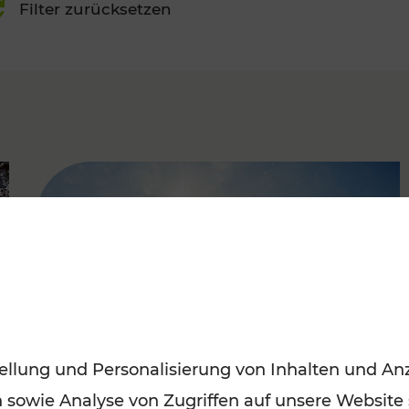
Filter zurücksetzen
FAMOUS
ellung und Personalisierung von Inhalten und Anz
n sowie Analyse von Zugriffen auf unsere Website
Mit den Öffis entspannt ins