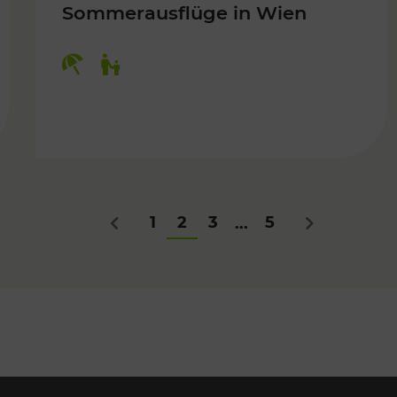
Sommerausflüge in Wien
Kategorien: Erholung, Für Kinder
Für Kinder
1
2
3
5
...
Zurück
Nächstes