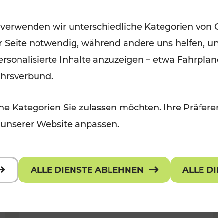
Wintervergnügen der
 verwenden wir unterschiedliche Kategorien von 
 Kulturangebot
Ostregion
er Seite notwendig, während andere uns helfen, un
Kategorien: Für Kinder
 personalisierte Inhalte anzuzeigen – etwa Fahrp
ehrsverbund.
e Kategorien Sie zulassen möchten. Ihre Präferen
 unserer Website anpassen.
ALLE DIENSTE ABLEHNEN
ALLE D