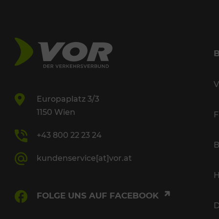
V
Europaplatz 3/3
1150 Wien
F
+43 800 22 23 24
B
kundenservice[at]vor.at
H
FOLGE UNS AUF FACEBOOK
D