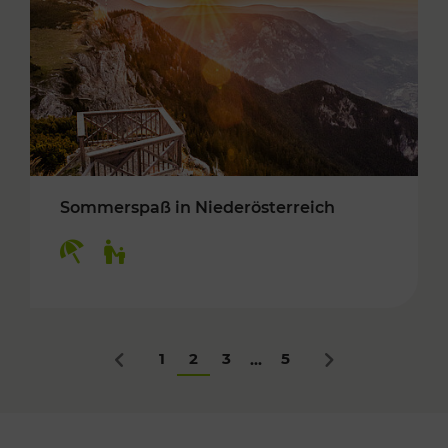
Sommerspaß in Niederösterreich
Kategorien: Erholung, Für Kinder
1
2
3
5
...
Zurück
Nächstes