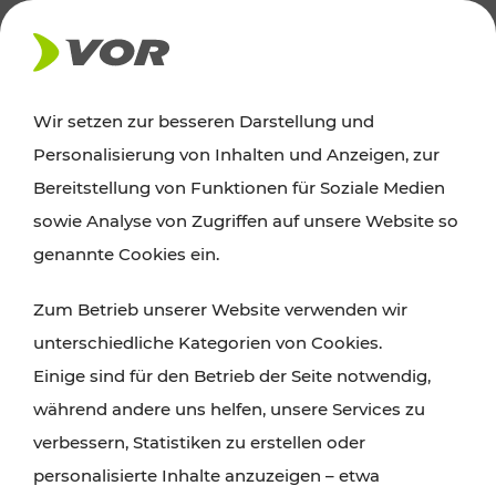
AKTUELLES
Wir setzen zur besseren Darstellung und
Personalisierung von Inhalten und Anzeigen, zur
Ausflugstipps
Bereitstellung von Funktionen für Soziale Medien
sowie Analyse von Zugriffen auf unsere Website so
Wien, Niederösterreich und das Burgenland
genannte Cookies ein.
entdecken: Egal ob Familienabenteuer,
Zum Betrieb unserer Website verwenden wir
Wanderungen, Kultur und Gastronomie,
unterschiedliche Kategorien von Cookies.
Radtouren oder purer Naturgenuss – viele
Einige sind für den Betrieb der Seite notwendig,
Attraktionen sind mit den Ticket- und Fahrplan-
während andere uns helfen, unsere Services zu
Angeboten des VOR gut und schnell erreichbar.
verbessern, Statistiken zu erstellen oder
personalisierte Inhalte anzuzeigen – etwa
ROUTE PLANEN