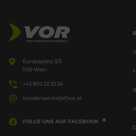
V
Europaplatz 3/3
1150 Wien
F
+43 800 22 23 24
B
kundenservice[at]vor.at
H
FOLGE UNS AUF FACEBOOK
D