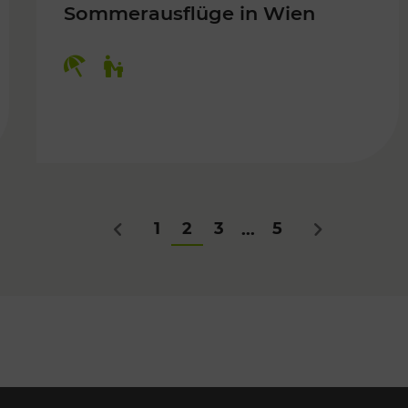
Sommerausflüge in Wien
Kategorien: Erholung, Für Kinder
Für Kinder
1
2
3
5
...
Zurück
Nächstes