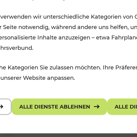
Wintervergnügen der
 verwenden wir unterschiedliche Kategorien von 
 Kulturangebot
Ostregion
er Seite notwendig, während andere uns helfen, un
Kategorien: Für Kinder
 personalisierte Inhalte anzuzeigen – etwa Fahrp
ehrsverbund.
e Kategorien Sie zulassen möchten. Ihre Präferen
 unserer Website anpassen.
ALLE DIENSTE ABLEHNEN
ALLE D