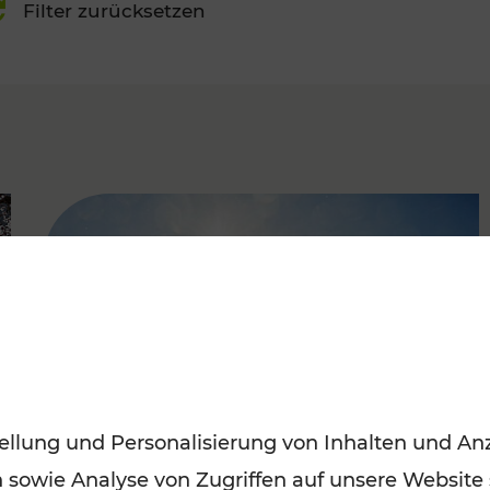
Filter zurücksetzen
FAMOUS
ellung und Personalisierung von Inhalten und Anz
n sowie Analyse von Zugriffen auf unsere Website
Mit den Öffis entspannt ins