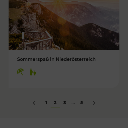
Sommerspaß in Niederösterreich
Kategorien: Erholung, Für Kinder
1
2
3
5
...
Zurück
Nächstes