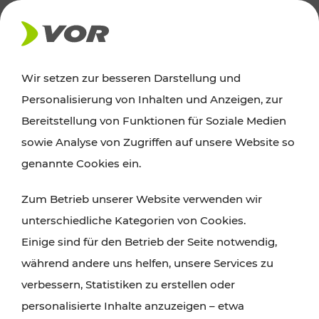
AKTUELLES
Wir setzen zur besseren Darstellung und
Personalisierung von Inhalten und Anzeigen, zur
Ausflugstipps
Bereitstellung von Funktionen für Soziale Medien
sowie Analyse von Zugriffen auf unsere Website so
Wien, Niederösterreich und das Burgenland
genannte Cookies ein.
entdecken: Egal ob Familienabenteuer,
Zum Betrieb unserer Website verwenden wir
Wanderungen, Kultur und Gastronomie,
unterschiedliche Kategorien von Cookies.
Radtouren oder purer Naturgenuss – viele
Einige sind für den Betrieb der Seite notwendig,
Attraktionen sind mit den Ticket- und Fahrplan-
während andere uns helfen, unsere Services zu
Angeboten des VOR gut und schnell erreichbar.
verbessern, Statistiken zu erstellen oder
personalisierte Inhalte anzuzeigen – etwa
ROUTE PLANEN