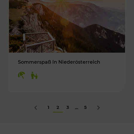
Sommerspaß in Niederösterreich
Kategorien: Erholung, Für Kinder
1
2
3
5
...
Zurück
Nächstes