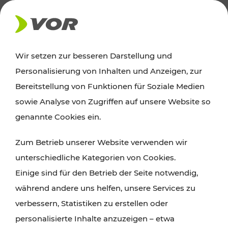
AKTUELLES
Wir setzen zur besseren Darstellung und
Personalisierung von Inhalten und Anzeigen, zur
Ausflugstipps
Bereitstellung von Funktionen für Soziale Medien
sowie Analyse von Zugriffen auf unsere Website so
Wien, Niederösterreich und das Burgenland
genannte Cookies ein.
entdecken: Egal ob Familienabenteuer,
Zum Betrieb unserer Website verwenden wir
Wanderungen, Kultur und Gastronomie,
unterschiedliche Kategorien von Cookies.
Radtouren oder purer Naturgenuss – viele
Einige sind für den Betrieb der Seite notwendig,
Attraktionen sind mit den Ticket- und Fahrplan-
während andere uns helfen, unsere Services zu
Angeboten des VOR gut und schnell erreichbar.
verbessern, Statistiken zu erstellen oder
personalisierte Inhalte anzuzeigen – etwa
ROUTE PLANEN