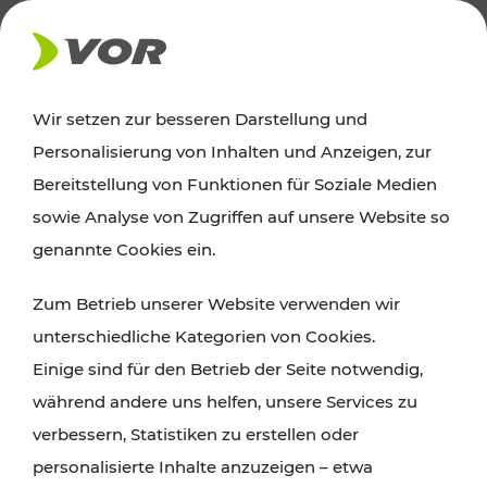
AKTUELLES
Wir setzen zur besseren Darstellung und
Personalisierung von Inhalten und Anzeigen, zur
Ausflugstipps
Bereitstellung von Funktionen für Soziale Medien
sowie Analyse von Zugriffen auf unsere Website so
Wien, Niederösterreich und das Burgenland
genannte Cookies ein.
entdecken: Egal ob Familienabenteuer,
Zum Betrieb unserer Website verwenden wir
Wanderungen, Kultur und Gastronomie,
unterschiedliche Kategorien von Cookies.
Radtouren oder purer Naturgenuss – viele
Einige sind für den Betrieb der Seite notwendig,
Attraktionen sind mit den Ticket- und Fahrplan-
während andere uns helfen, unsere Services zu
Angeboten des VOR gut und schnell erreichbar.
verbessern, Statistiken zu erstellen oder
personalisierte Inhalte anzuzeigen – etwa
ROUTE PLANEN