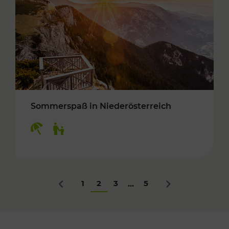
Sommerspaß in Niederösterreich
Kategorien: Erholung, Für Kinder
1
2
3
5
...
Zurück
Nächstes