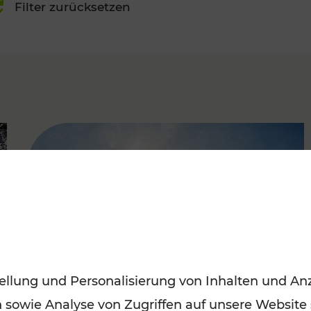
Filter zurücksetzen
FAMOUS
ellung und Personalisierung von Inhalten und Anz
n sowie Analyse von Zugriffen auf unsere Website
Mit den Öffis entspannt ins