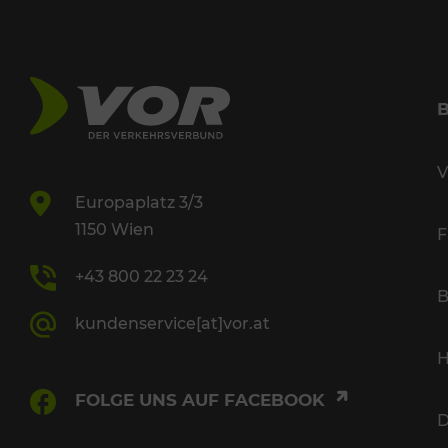
V
Europaplatz 3/3
1150 Wien
F
+43 800 22 23 24
B
kundenservice[at]vor.at
H
FOLGE UNS AUF FACEBOOK
D