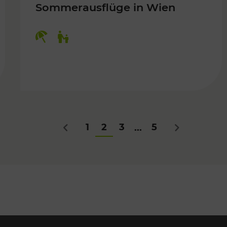
Sommerausflüge in Wien
Kategorien: Erholung, Für Kinder
Für Kinder
1
2
3
5
...
Zurück
Nächstes