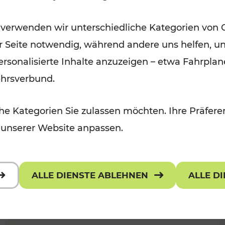
Wintervergnügen der
 verwenden wir unterschiedliche Kategorien von 
 Kulturangebot
Ostregion
er Seite notwendig, während andere uns helfen, un
Kategorien: Für Kinder
 personalisierte Inhalte anzuzeigen – etwa Fahrp
ehrsverbund.
e Kategorien Sie zulassen möchten. Ihre Präferen
 unserer Website anpassen.
ALLE DIENSTE ABLEHNEN
ALLE D