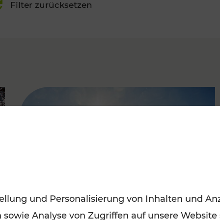
Filter zurücksetzen
FAMOUS
ellung und Personalisierung von Inhalten und Anz
n sowie Analyse von Zugriffen auf unsere Website
Mit den Öffis entspannt ins