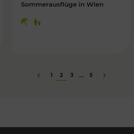
Sommerausflüge in Wien
Kategorien: Erholung, Für Kinder
Für Kinder
1
2
3
5
...
Zurück
Nächstes