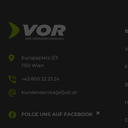
V
Europaplatz 3/3
1150 Wien
F
+43 800 22 23 24
B
kundenservice[at]vor.at
H
FOLGE UNS AUF FACEBOOK
D