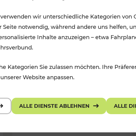
Wintervergnügen der
 verwenden wir unterschiedliche Kategorien von 
 Kulturangebot
Ostregion
er Seite notwendig, während andere uns helfen, un
Kategorien: Für Kinder
 personalisierte Inhalte anzuzeigen – etwa Fahrp
ehrsverbund.
e Kategorien Sie zulassen möchten. Ihre Präferen
 unserer Website anpassen.
ALLE DIENSTE ABLEHNEN
ALLE D