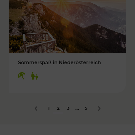
Sommerspaß in Niederösterreich
Kategorien: Erholung, Für Kinder
1
2
3
5
...
Zurück
Nächstes