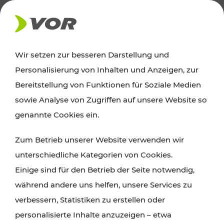
AKTUELLES
Wir setzen zur besseren Darstellung und
Personalisierung von Inhalten und Anzeigen, zur
Ausflugstipps
Bereitstellung von Funktionen für Soziale Medien
sowie Analyse von Zugriffen auf unsere Website so
Wien, Niederösterreich und das Burgenland
genannte Cookies ein.
entdecken: Egal ob Familienabenteuer,
Zum Betrieb unserer Website verwenden wir
Wanderungen, Kultur und Gastronomie,
unterschiedliche Kategorien von Cookies.
Radtouren oder purer Naturgenuss – viele
Einige sind für den Betrieb der Seite notwendig,
Attraktionen sind mit den Ticket- und Fahrplan-
während andere uns helfen, unsere Services zu
Angeboten des VOR gut und schnell erreichbar.
verbessern, Statistiken zu erstellen oder
personalisierte Inhalte anzuzeigen – etwa
ROUTE PLANEN