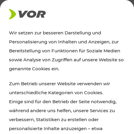
AKTUELLES
Wir setzen zur besseren Darstellung und
Personalisierung von Inhalten und Anzeigen, zur
Ausflugstipps
Bereitstellung von Funktionen für Soziale Medien
sowie Analyse von Zugriffen auf unsere Website so
Wien, Niederösterreich und das Burgenland
genannte Cookies ein.
entdecken: Egal ob Familienabenteuer,
Zum Betrieb unserer Website verwenden wir
Wanderungen, Kultur und Gastronomie,
unterschiedliche Kategorien von Cookies.
Radtouren oder purer Naturgenuss – viele
Einige sind für den Betrieb der Seite notwendig,
Attraktionen sind mit den Ticket- und Fahrplan-
während andere uns helfen, unsere Services zu
Angeboten des VOR gut und schnell erreichbar.
verbessern, Statistiken zu erstellen oder
personalisierte Inhalte anzuzeigen – etwa
ROUTE PLANEN