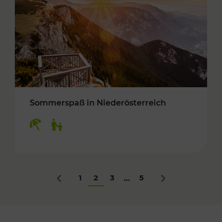
Sommerspaß in Niederösterreich
Kategorien: Erholung, Für Kinder
1
2
3
5
...
Zurück
Nächstes